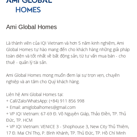
Ami Global Homes
Là thành viên của IQI Vietnam và hơn 5 năm kinh nghiệm, Ami 
Global Homes tự hào mang đến cho khách hàng những giải pháp 
toàn diện và tốt nhất về bất động sản, từ tư vấn mua bán - cho 
thuê - quản lý tài sản.

Ami Global Homes mong muốn đem lại sự trọn vẹn, chuyên 
nghiệp và an tâm cho Quý khách hàng. 

Liên hệ Ami Global Homes tại:

+ Call/Zalo/WhatsApp: (+84) 911 856 998

+ Email: amiglobalhomes@gmail.com

+ VP IQI Vietnam: 67-69 Đ. Võ Nguyên Giáp, Thảo Điền, TP. Thủ 
Đức, TP. HCM

+ VP IQI Vietnam: VENICE 3 - Shophouse 3, New City Thủ Thiêm, 
17 Đ. Mai Chí Thọ, P. Bình Khánh, TP. Thủ Đức, TP. Hồ Chí Minh