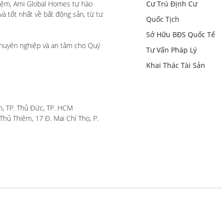
iệm, Ami Global Homes tự hào 
Cư Trú Định Cư
 tốt nhất về bất động sản, từ tư 
Quốc Tịch
Sở Hữu BĐS Quốc Tế
huyên nghiệp và an tâm cho Quý 
Tư Vấn Pháp Lý
Khai Thác Tài Sản
, TP. Thủ Đức, TP. HCM

hủ Thiêm, 17 Đ. Mai Chí Thọ, P. 