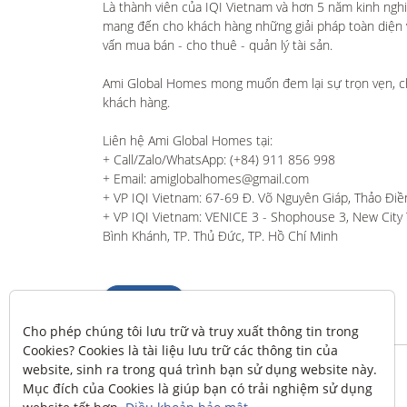
Là thành viên của IQI Vietnam và hơn 5 năm kinh ngh
mang đến cho khách hàng những giải pháp toàn diện và
vấn mua bán - cho thuê - quản lý tài sản.

Ami Global Homes mong muốn đem lại sự trọn vẹn, c
khách hàng. 

Liên hệ Ami Global Homes tại:

+ Call/Zalo/WhatsApp: (+84) 911 856 998

+ Email: amiglobalhomes@gmail.com

+ VP IQI Vietnam: 67-69 Đ. Võ Nguyên Giáp, Thảo Điền
+ VP IQI Vietnam: VENICE 3 - Shophouse 3, New City T
Bình Khánh, TP. Thủ Đức, TP. Hồ Chí Minh
Liên hệ
Cho phép chúng tôi lưu trữ và truy xuất thông tin trong 
Cookies? Cookies là tài liệu lưu trữ các thông tin của 
website, sinh ra trong quá trình bạn sử dụng website này. 
Mục đích của Cookies là giúp bạn có trải nghiệm sử dụng 