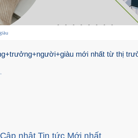
giàu
ng+trưởng+người+giàu mới nhất từ thị trư
.
 Cập nhật Tin tức Mới nhất