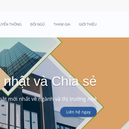
UYỂN THÔNG
ĐỘI NGŨ
THAM GIA
GIỚI THIỆU
 nhật và Chia sẻ
ật mới nhất về ngành và thị trường nhé
Liên hệ ngay