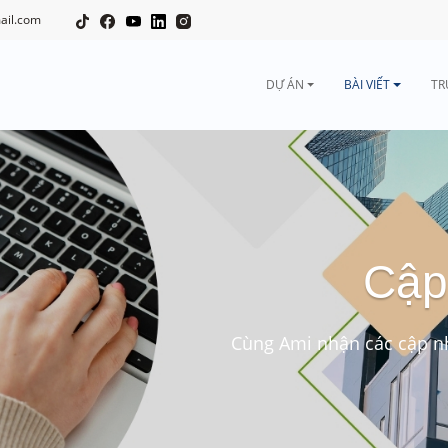
ail.com
DỰ ÁN
BÀI VIẾT
TR
Cập
Cùng Ami nhận các cập nh