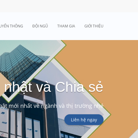
UYỂN THÔNG
ĐỘI NGŨ
THAM GIA
GIỚI THIỆU
 nhật và Chia sẻ
ật mới nhất về ngành và thị trường nhé
Liên hệ ngay