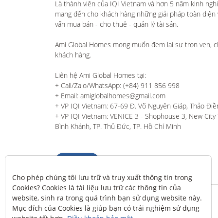
Là thành viên của IQI Vietnam và hơn 5 năm kinh ngh
mang đến cho khách hàng những giải pháp toàn diện và
vấn mua bán - cho thuê - quản lý tài sản.

Ami Global Homes mong muốn đem lại sự trọn vẹn, c
khách hàng. 

Liên hệ Ami Global Homes tại:

+ Call/Zalo/WhatsApp: (+84) 911 856 998

+ Email: amiglobalhomes@gmail.com

+ VP IQI Vietnam: 67-69 Đ. Võ Nguyên Giáp, Thảo Điền
+ VP IQI Vietnam: VENICE 3 - Shophouse 3, New City T
Bình Khánh, TP. Thủ Đức, TP. Hồ Chí Minh
Liên hệ
Cho phép chúng tôi lưu trữ và truy xuất thông tin trong 
Cookies? Cookies là tài liệu lưu trữ các thông tin của 
website, sinh ra trong quá trình bạn sử dụng website này. 
Mục đích của Cookies là giúp bạn có trải nghiệm sử dụng 