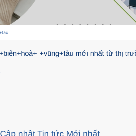
+tàu
+biên+hoà+-+vũng+tàu mới nhất từ thị trư
.
 Cập nhật Tin tức Mới nhất