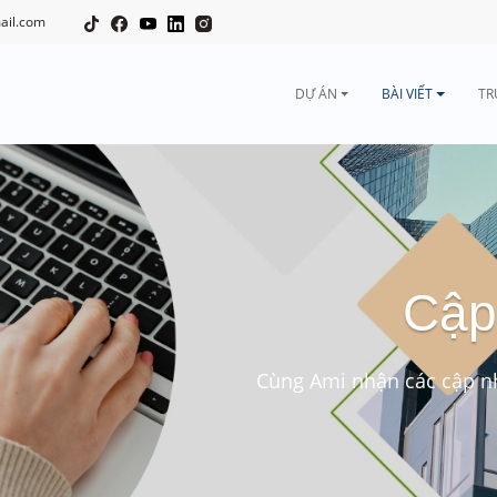
ail.com
DỰ ÁN
BÀI VIẾT
TR
Cập
Cùng Ami nhận các cập nh