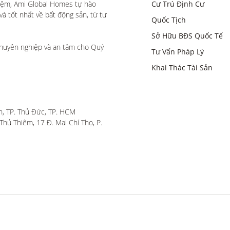
iệm, Ami Global Homes tự hào 
Cư Trú Định Cư
 tốt nhất về bất động sản, từ tư 
Quốc Tịch
Sở Hữu BĐS Quốc Tế
huyên nghiệp và an tâm cho Quý 
Tư Vấn Pháp Lý
Khai Thác Tài Sản
, TP. Thủ Đức, TP. HCM

hủ Thiêm, 17 Đ. Mai Chí Thọ, P. 