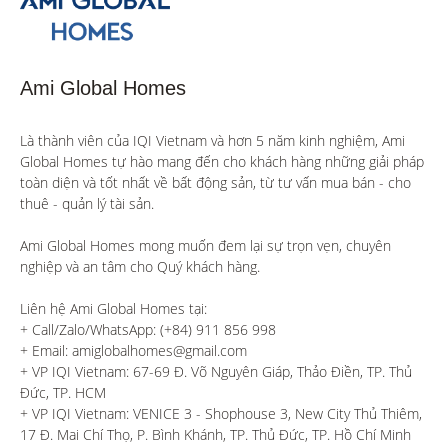
Ami Global Homes
Là thành viên của IQI Vietnam và hơn 5 năm kinh nghiệm, Ami 
Global Homes tự hào mang đến cho khách hàng những giải pháp 
toàn diện và tốt nhất về bất động sản, từ tư vấn mua bán - cho 
thuê - quản lý tài sản.

Ami Global Homes mong muốn đem lại sự trọn vẹn, chuyên 
nghiệp và an tâm cho Quý khách hàng. 

Liên hệ Ami Global Homes tại:

+ Call/Zalo/WhatsApp: (+84) 911 856 998

+ Email: amiglobalhomes@gmail.com

+ VP IQI Vietnam: 67-69 Đ. Võ Nguyên Giáp, Thảo Điền, TP. Thủ 
Đức, TP. HCM

+ VP IQI Vietnam: VENICE 3 - Shophouse 3, New City Thủ Thiêm, 
17 Đ. Mai Chí Thọ, P. Bình Khánh, TP. Thủ Đức, TP. Hồ Chí Minh