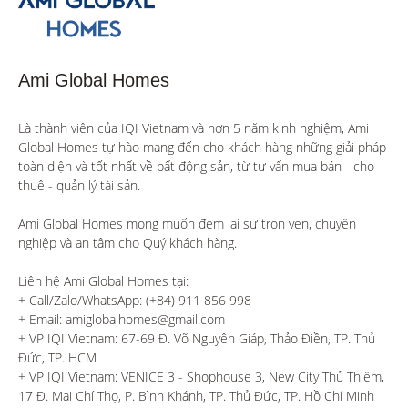
Ami Global Homes
Là thành viên của IQI Vietnam và hơn 5 năm kinh nghiệm, Ami 
Global Homes tự hào mang đến cho khách hàng những giải pháp 
toàn diện và tốt nhất về bất động sản, từ tư vấn mua bán - cho 
thuê - quản lý tài sản.

Ami Global Homes mong muốn đem lại sự trọn vẹn, chuyên 
nghiệp và an tâm cho Quý khách hàng. 

Liên hệ Ami Global Homes tại:

+ Call/Zalo/WhatsApp: (+84) 911 856 998

+ Email: amiglobalhomes@gmail.com

+ VP IQI Vietnam: 67-69 Đ. Võ Nguyên Giáp, Thảo Điền, TP. Thủ 
Đức, TP. HCM

+ VP IQI Vietnam: VENICE 3 - Shophouse 3, New City Thủ Thiêm, 
17 Đ. Mai Chí Thọ, P. Bình Khánh, TP. Thủ Đức, TP. Hồ Chí Minh