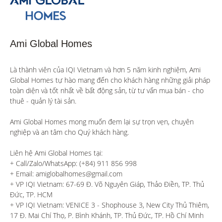
Ami Global Homes
Là thành viên của IQI Vietnam và hơn 5 năm kinh nghiệm, Ami 
Global Homes tự hào mang đến cho khách hàng những giải pháp 
toàn diện và tốt nhất về bất động sản, từ tư vấn mua bán - cho 
thuê - quản lý tài sản.

Ami Global Homes mong muốn đem lại sự trọn vẹn, chuyên 
nghiệp và an tâm cho Quý khách hàng. 

Liên hệ Ami Global Homes tại:

+ Call/Zalo/WhatsApp: (+84) 911 856 998

+ Email: amiglobalhomes@gmail.com

+ VP IQI Vietnam: 67-69 Đ. Võ Nguyên Giáp, Thảo Điền, TP. Thủ 
Đức, TP. HCM

+ VP IQI Vietnam: VENICE 3 - Shophouse 3, New City Thủ Thiêm, 
17 Đ. Mai Chí Thọ, P. Bình Khánh, TP. Thủ Đức, TP. Hồ Chí Minh