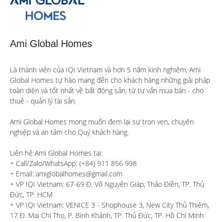
Ami Global Homes
Là thành viên của IQI Vietnam và hơn 5 năm kinh nghiệm, Ami 
Global Homes tự hào mang đến cho khách hàng những giải pháp 
toàn diện và tốt nhất về bất động sản, từ tư vấn mua bán - cho 
thuê - quản lý tài sản.

Ami Global Homes mong muốn đem lại sự trọn vẹn, chuyên 
nghiệp và an tâm cho Quý khách hàng. 

Liên hệ Ami Global Homes tại:

+ Call/Zalo/WhatsApp: (+84) 911 856 998

+ Email: amiglobalhomes@gmail.com

+ VP IQI Vietnam: 67-69 Đ. Võ Nguyên Giáp, Thảo Điền, TP. Thủ 
Đức, TP. HCM

+ VP IQI Vietnam: VENICE 3 - Shophouse 3, New City Thủ Thiêm, 
17 Đ. Mai Chí Thọ, P. Bình Khánh, TP. Thủ Đức, TP. Hồ Chí Minh