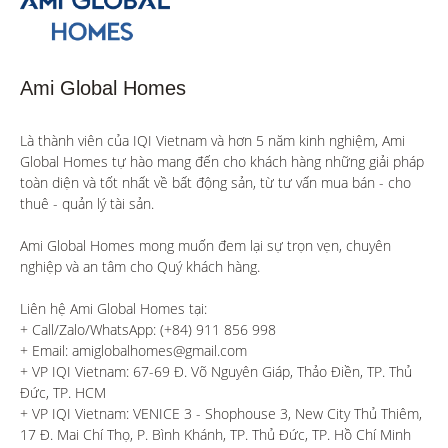
Ami Global Homes
Là thành viên của IQI Vietnam và hơn 5 năm kinh nghiệm, Ami 
Global Homes tự hào mang đến cho khách hàng những giải pháp 
toàn diện và tốt nhất về bất động sản, từ tư vấn mua bán - cho 
thuê - quản lý tài sản.

Ami Global Homes mong muốn đem lại sự trọn vẹn, chuyên 
nghiệp và an tâm cho Quý khách hàng. 

Liên hệ Ami Global Homes tại:

+ Call/Zalo/WhatsApp: (+84) 911 856 998

+ Email: amiglobalhomes@gmail.com

+ VP IQI Vietnam: 67-69 Đ. Võ Nguyên Giáp, Thảo Điền, TP. Thủ 
Đức, TP. HCM

+ VP IQI Vietnam: VENICE 3 - Shophouse 3, New City Thủ Thiêm, 
17 Đ. Mai Chí Thọ, P. Bình Khánh, TP. Thủ Đức, TP. Hồ Chí Minh