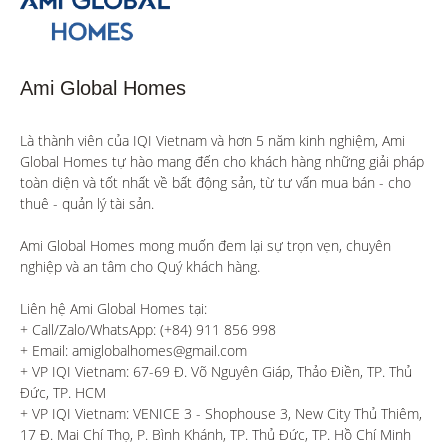
Ami Global Homes
Là thành viên của IQI Vietnam và hơn 5 năm kinh nghiệm, Ami 
Global Homes tự hào mang đến cho khách hàng những giải pháp 
toàn diện và tốt nhất về bất động sản, từ tư vấn mua bán - cho 
thuê - quản lý tài sản.

Ami Global Homes mong muốn đem lại sự trọn vẹn, chuyên 
nghiệp và an tâm cho Quý khách hàng. 

Liên hệ Ami Global Homes tại:

+ Call/Zalo/WhatsApp: (+84) 911 856 998

+ Email: amiglobalhomes@gmail.com

+ VP IQI Vietnam: 67-69 Đ. Võ Nguyên Giáp, Thảo Điền, TP. Thủ 
Đức, TP. HCM

+ VP IQI Vietnam: VENICE 3 - Shophouse 3, New City Thủ Thiêm, 
17 Đ. Mai Chí Thọ, P. Bình Khánh, TP. Thủ Đức, TP. Hồ Chí Minh