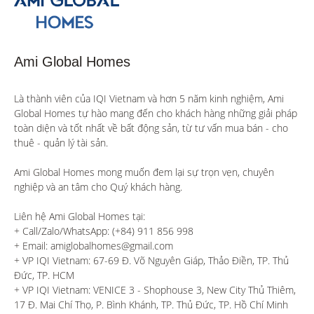
Ami Global Homes
Là thành viên của IQI Vietnam và hơn 5 năm kinh nghiệm, Ami 
Global Homes tự hào mang đến cho khách hàng những giải pháp 
toàn diện và tốt nhất về bất động sản, từ tư vấn mua bán - cho 
thuê - quản lý tài sản.

Ami Global Homes mong muốn đem lại sự trọn vẹn, chuyên 
nghiệp và an tâm cho Quý khách hàng. 

Liên hệ Ami Global Homes tại:

+ Call/Zalo/WhatsApp: (+84) 911 856 998

+ Email: amiglobalhomes@gmail.com

+ VP IQI Vietnam: 67-69 Đ. Võ Nguyên Giáp, Thảo Điền, TP. Thủ 
Đức, TP. HCM

+ VP IQI Vietnam: VENICE 3 - Shophouse 3, New City Thủ Thiêm, 
17 Đ. Mai Chí Thọ, P. Bình Khánh, TP. Thủ Đức, TP. Hồ Chí Minh