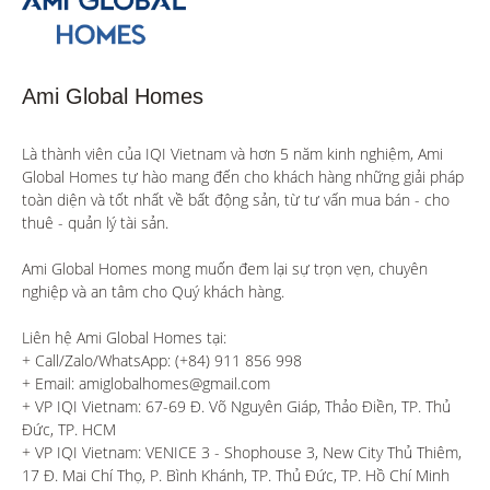
Ami Global Homes
Là thành viên của IQI Vietnam và hơn 5 năm kinh nghiệm, Ami 
Global Homes tự hào mang đến cho khách hàng những giải pháp 
toàn diện và tốt nhất về bất động sản, từ tư vấn mua bán - cho 
thuê - quản lý tài sản.

Ami Global Homes mong muốn đem lại sự trọn vẹn, chuyên 
nghiệp và an tâm cho Quý khách hàng. 

Liên hệ Ami Global Homes tại:

+ Call/Zalo/WhatsApp: (+84) 911 856 998

+ Email: amiglobalhomes@gmail.com

+ VP IQI Vietnam: 67-69 Đ. Võ Nguyên Giáp, Thảo Điền, TP. Thủ 
Đức, TP. HCM

+ VP IQI Vietnam: VENICE 3 - Shophouse 3, New City Thủ Thiêm, 
17 Đ. Mai Chí Thọ, P. Bình Khánh, TP. Thủ Đức, TP. Hồ Chí Minh