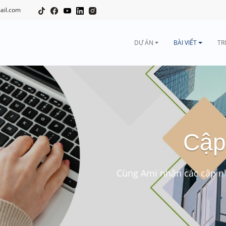
ail.com
DỰ ÁN
BÀI VIẾT
TR
Cập
Cùng Ami nhận các cập nh