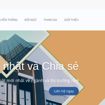
UYỂN THÔNG
ĐỘI NGŨ
THAM GIA
GIỚI THIỆU
 nhật và Chia sẻ
ật mới nhất về ngành và thị trường nhé
Liên hệ ngay