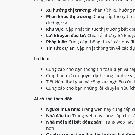
Xu hướng thị trường:
Phân tích xu hướng m
Phân khúc thị trường:
Cung cấp thông tin c
dưỡng, v.v.
Khu vực:
Cập nhật tin tức thị trường bất đ
Lời khuyên đầu tư:
Chia sẻ những lời khuyê
Pháp luật:
Cung cấp thông tin về các quy đị
Tin tức dự án:
Cập nhật thông tin về các dự
Lợi ích:
Cung cấp cho bạn thông tin toàn diện và cậ
Giúp bạn đưa ra quyết định sáng suốt về vi
Tiết kiệm thời gian và công sức nghiên cứu 
Cung cấp cho bạn những lời khuyên hữu ích
Ai có thể theo dõi:
Người mua nhà:
Trang web này cung cấp ch
Nhà đầu tư:
Trang web này cung cấp cho các
Nhà môi giới bất động sản:
Trang web này c
hơn.
Cá nhân quan tâm đến thị trường bất động