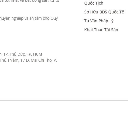
 tốt nhất về bất động sản, từ tư 
Quốc Tịch
Sở Hữu BĐS Quốc Tế
huyên nghiệp và an tâm cho Quý 
Tư Vấn Pháp Lý
Khai Thác Tài Sản
, TP. Thủ Đức, TP. HCM

hủ Thiêm, 17 Đ. Mai Chí Thọ, P. 