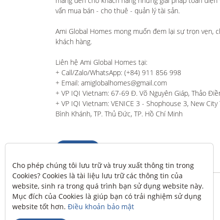
mang đến cho khách hàng những giải pháp toàn diện và
vấn mua bán - cho thuê - quản lý tài sản.

Ami Global Homes mong muốn đem lại sự trọn vẹn, c
khách hàng. 

Liên hệ Ami Global Homes tại:

+ Call/Zalo/WhatsApp: (+84) 911 856 998

+ Email: amiglobalhomes@gmail.com

+ VP IQI Vietnam: 67-69 Đ. Võ Nguyên Giáp, Thảo Điền
+ VP IQI Vietnam: VENICE 3 - Shophouse 3, New City T
Bình Khánh, TP. Thủ Đức, TP. Hồ Chí Minh
Liên hệ
Cho phép chúng tôi lưu trữ và truy xuất thông tin trong 
Cookies? Cookies là tài liệu lưu trữ các thông tin của 
website, sinh ra trong quá trình bạn sử dụng website này. 
Mục đích của Cookies là giúp bạn có trải nghiệm sử dụng 
website tốt hơn. 
Điều khoản bảo mật