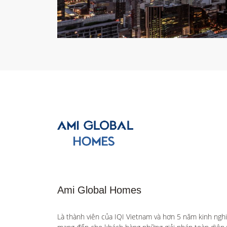
Ami Global Homes
Là thành viên của IQI Vietnam và hơn 5 năm kinh ngh