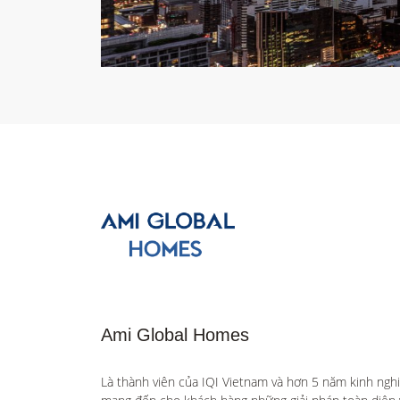
Ami Global Homes
Là thành viên của IQI Vietnam và hơn 5 năm kinh ngh