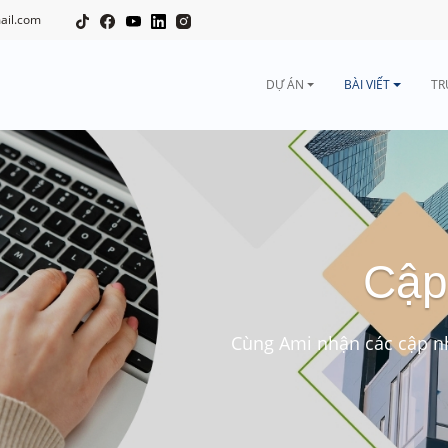
ail.com
DỰ ÁN
BÀI VIẾT
TR
Cập
Cùng Ami nhận các cập nh