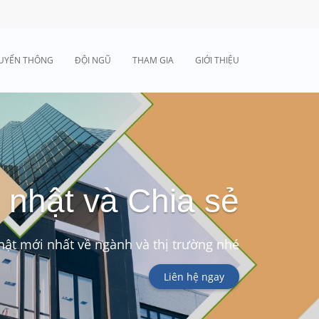
UYỂN THÔNG
ĐỘI NGŨ
THAM GIA
GIỚI THIỆU
 nhật và Chia sẻ
ật mới nhất về ngành và thị trường nhé
Liên hệ ngay