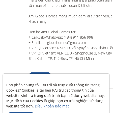
mang đến cho khách hàng những giải pháp toàn diện và
vấn mua bán - cho thuê - quản lý tài sản.

Ami Global Homes mong muốn đem lại sự trọn vẹn, c
khách hàng. 

Liên hệ Ami Global Homes tại:

+ Call/Zalo/WhatsApp: (+84) 911 856 998

+ Email: amiglobalhomes@gmail.com

+ VP IQI Vietnam: 67-69 Đ. Võ Nguyên Giáp, Thảo Điền
+ VP IQI Vietnam: VENICE 3 - Shophouse 3, New City T
Bình Khánh, TP. Thủ Đức, TP. Hồ Chí Minh
Liên hệ
Cho phép chúng tôi lưu trữ và truy xuất thông tin trong 
Cookies? Cookies là tài liệu lưu trữ các thông tin của 
website, sinh ra trong quá trình bạn sử dụng website này. 
Mục đích của Cookies là giúp bạn có trải nghiệm sử dụng 
website tốt hơn. 
Điều khoản bảo mật