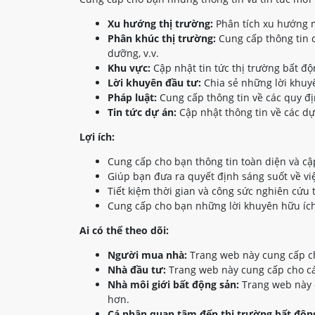
Xu hướng thị trường:
Phân tích xu hướng m
Phân khúc thị trường:
Cung cấp thông tin c
dưỡng, v.v.
Khu vực:
Cập nhật tin tức thị trường bất đ
Lời khuyên đầu tư:
Chia sẻ những lời khuyê
Pháp luật:
Cung cấp thông tin về các quy đị
Tin tức dự án:
Cập nhật thông tin về các dự
Lợi ích:
Cung cấp cho bạn thông tin toàn diện và cậ
Giúp bạn đưa ra quyết định sáng suốt về vi
Tiết kiệm thời gian và công sức nghiên cứu 
Cung cấp cho bạn những lời khuyên hữu ích
Ai có thể theo dõi:
Người mua nhà:
Trang web này cung cấp ch
Nhà đầu tư:
Trang web này cung cấp cho các
Nhà môi giới bất động sản:
Trang web này c
hơn.
Cá nhân quan tâm đến thị trường bất động