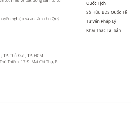
 tốt nhất về bất động sản, từ tư 
Quốc Tịch
Sở Hữu BĐS Quốc Tế
huyên nghiệp và an tâm cho Quý 
Tư Vấn Pháp Lý
Khai Thác Tài Sản
, TP. Thủ Đức, TP. HCM

hủ Thiêm, 17 Đ. Mai Chí Thọ, P. 