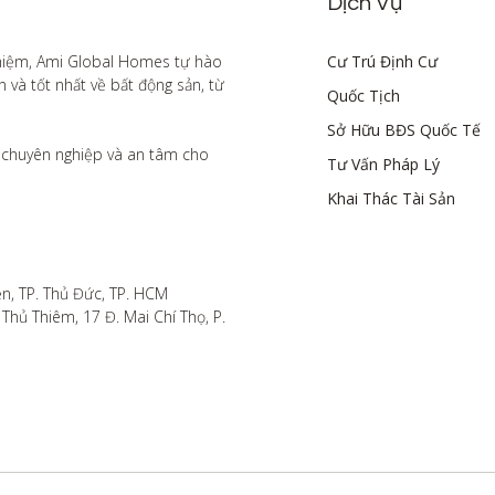
Dịch Vụ
hiệm, Ami Global Homes tự hào 
Cư Trú Định Cư
à tốt nhất về bất động sản, từ 
Quốc Tịch
Sở Hữu BĐS Quốc Tế
chuyên nghiệp và an tâm cho 
Tư Vấn Pháp Lý
Khai Thác Tài Sản
n, TP. Thủ Đức, TP. HCM

hủ Thiêm, 17 Đ. Mai Chí Thọ, P. 