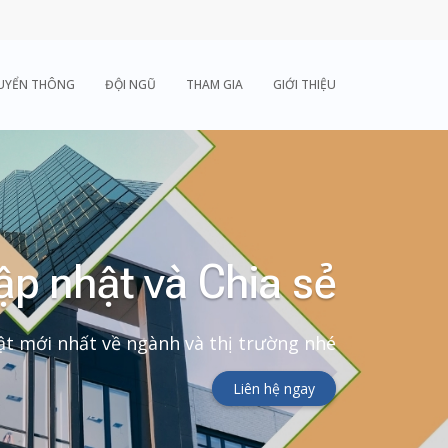
UYỂN THÔNG
ĐỘI NGŨ
THAM GIA
GIỚI THIỆU
ập nhật và Chia sẻ
t mới nhất về ngành và thị trường nhé
Liên hệ ngay