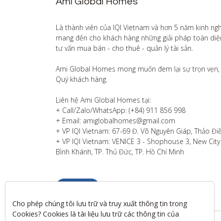
Ami Global Homes
Là thành viên của IQI Vietnam và hơn 5 năm kinh ng
mang đến cho khách hàng những giải pháp toàn diện v
tư vấn mua bán - cho thuê - quản lý tài sản.

Ami Global Homes mong muốn đem lại sự trọn vẹn, 
Quý khách hàng. 

Liên hệ Ami Global Homes tại:

+ Call/Zalo/WhatsApp: (+84) 911 856 998

+ Email: amiglobalhomes@gmail.com

+ VP IQI Vietnam: 67-69 Đ. Võ Nguyên Giáp, Thảo Điề
+ VP IQI Vietnam: VENICE 3 - Shophouse 3, New City T
Bình Khánh, TP. Thủ Đức, TP. Hồ Chí Minh
Liên hệ
Cho phép chúng tôi lưu trữ và truy xuất thông tin trong 
Cookies? Cookies là tài liệu lưu trữ các thông tin của 