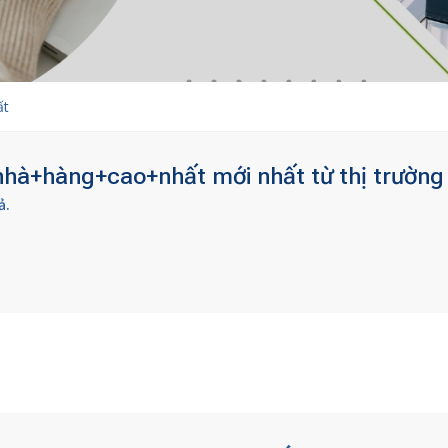
ất
hà+hàng+cao+nhất mới nhất từ thị trường 
ả.