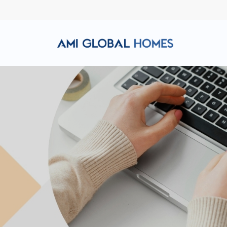
Hotline: (+84) 911 856 998
Email: amiglobalhomes@g