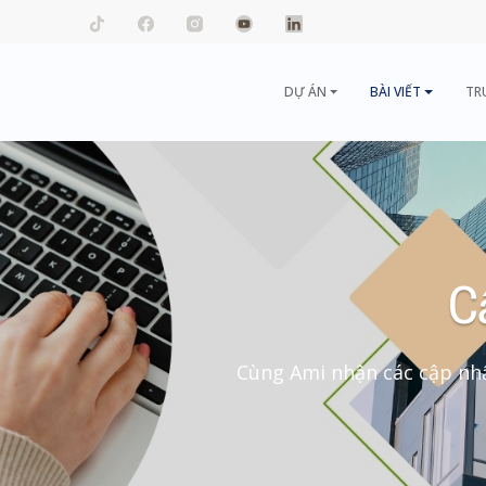
mail.com
DỰ ÁN
BÀI VIẾT
TR
C
Cùng Ami nhận các cập nhậ