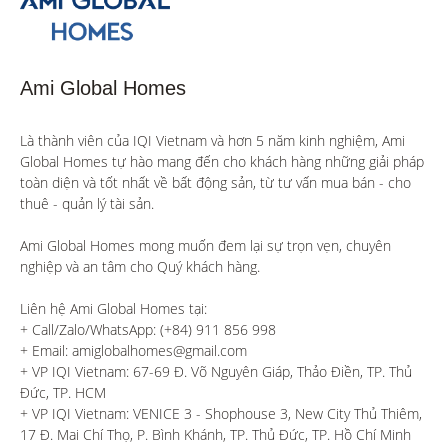
Ami Global Homes
Là thành viên của IQI Vietnam và hơn 5 năm kinh nghiệm, Ami 
Global Homes tự hào mang đến cho khách hàng những giải pháp 
toàn diện và tốt nhất về bất động sản, từ tư vấn mua bán - cho 
thuê - quản lý tài sản.

Ami Global Homes mong muốn đem lại sự trọn vẹn, chuyên 
nghiệp và an tâm cho Quý khách hàng. 

Liên hệ Ami Global Homes tại:

+ Call/Zalo/WhatsApp: (+84) 911 856 998

+ Email: amiglobalhomes@gmail.com

+ VP IQI Vietnam: 67-69 Đ. Võ Nguyên Giáp, Thảo Điền, TP. Thủ 
Đức, TP. HCM

+ VP IQI Vietnam: VENICE 3 - Shophouse 3, New City Thủ Thiêm, 
17 Đ. Mai Chí Thọ, P. Bình Khánh, TP. Thủ Đức, TP. Hồ Chí Minh