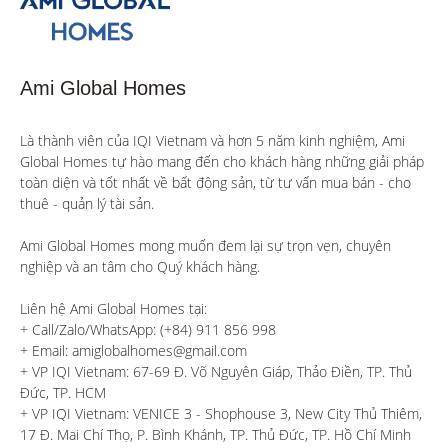
Ami Global Homes
Là thành viên của IQI Vietnam và hơn 5 năm kinh nghiệm, Ami 
Global Homes tự hào mang đến cho khách hàng những giải pháp 
toàn diện và tốt nhất về bất động sản, từ tư vấn mua bán - cho 
thuê - quản lý tài sản.

Ami Global Homes mong muốn đem lại sự trọn vẹn, chuyên 
nghiệp và an tâm cho Quý khách hàng. 

Liên hệ Ami Global Homes tại:

+ Call/Zalo/WhatsApp: (+84) 911 856 998

+ Email: amiglobalhomes@gmail.com

+ VP IQI Vietnam: 67-69 Đ. Võ Nguyên Giáp, Thảo Điền, TP. Thủ 
Đức, TP. HCM

+ VP IQI Vietnam: VENICE 3 - Shophouse 3, New City Thủ Thiêm, 
17 Đ. Mai Chí Thọ, P. Bình Khánh, TP. Thủ Đức, TP. Hồ Chí Minh