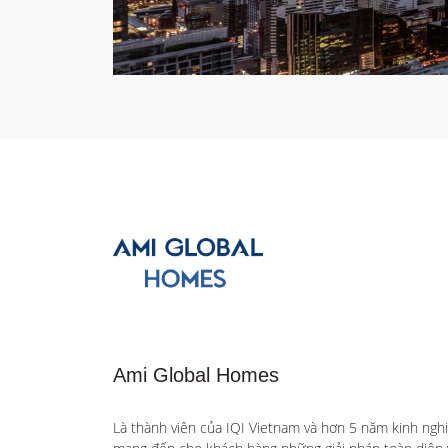
Ami Global Homes
Là thành viên của IQI Vietnam và hơn 5 năm kinh ngh