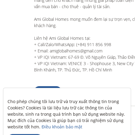
mang đến cho khách hàng những giải pháp toàn diện và
vấn mua bán - cho thuê - quản lý tài sản.

Ami Global Homes mong muốn đem lại sự trọn vẹn, c
khách hàng. 

Liên hệ Ami Global Homes tại:

+ Call/Zalo/WhatsApp: (+84) 911 856 998

+ Email: amiglobalhomes@gmail.com

+ VP IQI Vietnam: 67-69 Đ. Võ Nguyên Giáp, Thảo Điền
+ VP IQI Vietnam: VENICE 3 - Shophouse 3, New City T
Bình Khánh, TP. Thủ Đức, TP. Hồ Chí Minh
Liên hệ
Cho phép chúng tôi lưu trữ và truy xuất thông tin trong 
Cookies? Cookies là tài liệu lưu trữ các thông tin của 
website, sinh ra trong quá trình bạn sử dụng website này. 
Mục đích của Cookies là giúp bạn có trải nghiệm sử dụng 
website tốt hơn. 
Điều khoản bảo mật