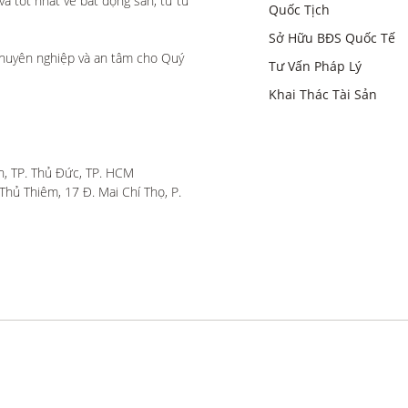
 tốt nhất về bất động sản, từ tư 
Quốc Tịch
Sở Hữu BĐS Quốc Tế
huyên nghiệp và an tâm cho Quý 
Tư Vấn Pháp Lý
Khai Thác Tài Sản
, TP. Thủ Đức, TP. HCM

hủ Thiêm, 17 Đ. Mai Chí Thọ, P. 