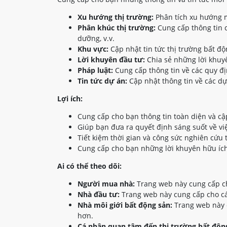
Xu hướng thị trường:
Phân tích xu hướng m
Phân khúc thị trường:
Cung cấp thông tin c
dưỡng, v.v.
Khu vực:
Cập nhật tin tức thị trường bất đ
Lời khuyên đầu tư:
Chia sẻ những lời khuyê
Pháp luật:
Cung cấp thông tin về các quy đị
Tin tức dự án:
Cập nhật thông tin về các dự
Lợi ích:
Cung cấp cho bạn thông tin toàn diện và cậ
Giúp bạn đưa ra quyết định sáng suốt về vi
Tiết kiệm thời gian và công sức nghiên cứu 
Cung cấp cho bạn những lời khuyên hữu ích
Ai có thể theo dõi:
Người mua nhà:
Trang web này cung cấp ch
Nhà đầu tư:
Trang web này cung cấp cho các
Nhà môi giới bất động sản:
Trang web này c
hơn.
Cá nhân quan tâm đến thị trường bất động