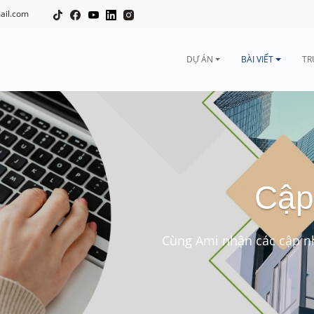
ail.com
DỰ ÁN
BÀI VIẾT
TR
Cập
Cùng Ami nhận các cập nh