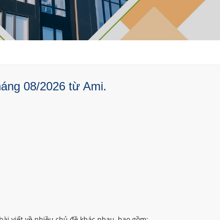
háng 08/2026 từ Ami.
bài viết về nhiều chủ đề khác nhau, bao gồm: