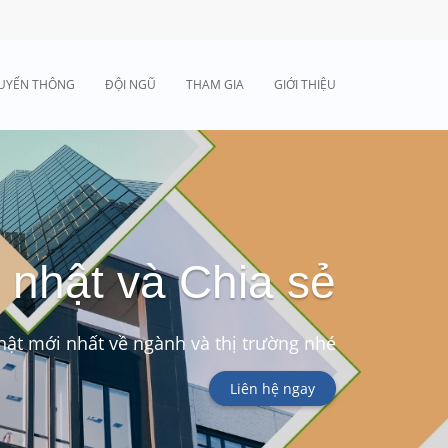
UYỂN THÔNG
ĐỘI NGŨ
THAM GIA
GIỚI THIỆU
 nhật và Chia sẻ
ật mới nhất về ngành và thị trường nhé
Liên hệ ngay