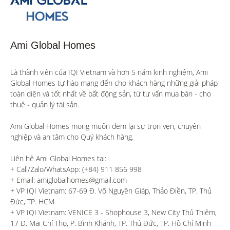
Ami Global Homes
Là thành viên của IQI Vietnam và hơn 5 năm kinh nghiệm, Ami 
Global Homes tự hào mang đến cho khách hàng những giải pháp 
toàn diện và tốt nhất về bất động sản, từ tư vấn mua bán - cho 
thuê - quản lý tài sản.

Ami Global Homes mong muốn đem lại sự trọn vẹn, chuyên 
nghiệp và an tâm cho Quý khách hàng. 

Liên hệ Ami Global Homes tại:

+ Call/Zalo/WhatsApp: (+84) 911 856 998

+ Email: amiglobalhomes@gmail.com

+ VP IQI Vietnam: 67-69 Đ. Võ Nguyên Giáp, Thảo Điền, TP. Thủ 
Đức, TP. HCM

+ VP IQI Vietnam: VENICE 3 - Shophouse 3, New City Thủ Thiêm, 
17 Đ. Mai Chí Thọ, P. Bình Khánh, TP. Thủ Đức, TP. Hồ Chí Minh