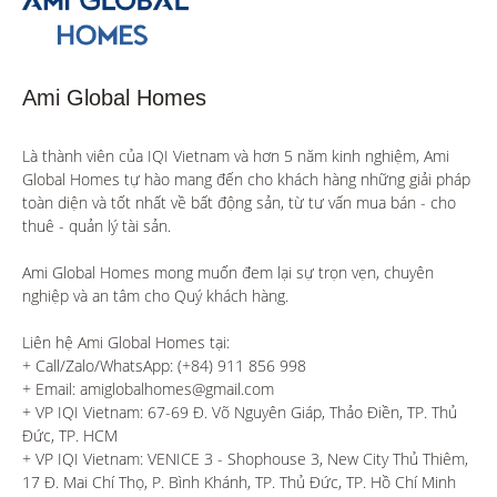
Ami Global Homes
Là thành viên của IQI Vietnam và hơn 5 năm kinh nghiệm, Ami 
Global Homes tự hào mang đến cho khách hàng những giải pháp 
toàn diện và tốt nhất về bất động sản, từ tư vấn mua bán - cho 
thuê - quản lý tài sản.

Ami Global Homes mong muốn đem lại sự trọn vẹn, chuyên 
nghiệp và an tâm cho Quý khách hàng. 

Liên hệ Ami Global Homes tại:

+ Call/Zalo/WhatsApp: (+84) 911 856 998

+ Email: amiglobalhomes@gmail.com

+ VP IQI Vietnam: 67-69 Đ. Võ Nguyên Giáp, Thảo Điền, TP. Thủ 
Đức, TP. HCM

+ VP IQI Vietnam: VENICE 3 - Shophouse 3, New City Thủ Thiêm, 
17 Đ. Mai Chí Thọ, P. Bình Khánh, TP. Thủ Đức, TP. Hồ Chí Minh