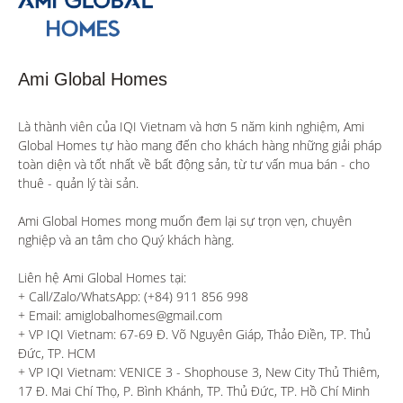
Ami Global Homes
Là thành viên của IQI Vietnam và hơn 5 năm kinh nghiệm, Ami 
Global Homes tự hào mang đến cho khách hàng những giải pháp 
toàn diện và tốt nhất về bất động sản, từ tư vấn mua bán - cho 
thuê - quản lý tài sản.

Ami Global Homes mong muốn đem lại sự trọn vẹn, chuyên 
nghiệp và an tâm cho Quý khách hàng. 

Liên hệ Ami Global Homes tại:

+ Call/Zalo/WhatsApp: (+84) 911 856 998

+ Email: amiglobalhomes@gmail.com

+ VP IQI Vietnam: 67-69 Đ. Võ Nguyên Giáp, Thảo Điền, TP. Thủ 
Đức, TP. HCM

+ VP IQI Vietnam: VENICE 3 - Shophouse 3, New City Thủ Thiêm, 
17 Đ. Mai Chí Thọ, P. Bình Khánh, TP. Thủ Đức, TP. Hồ Chí Minh