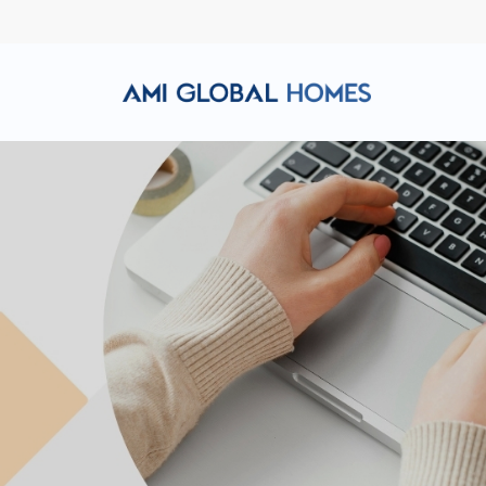
Hotline: (+84) 911 856 998
Email: amiglobalhomes@g