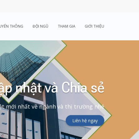
UYỂN THÔNG
ĐỘI NGŨ
THAM GIA
GIỚI THIỆU
ập nhật và Chia sẻ
t mới nhất về ngành và thị trường nhé
Liên hệ ngay