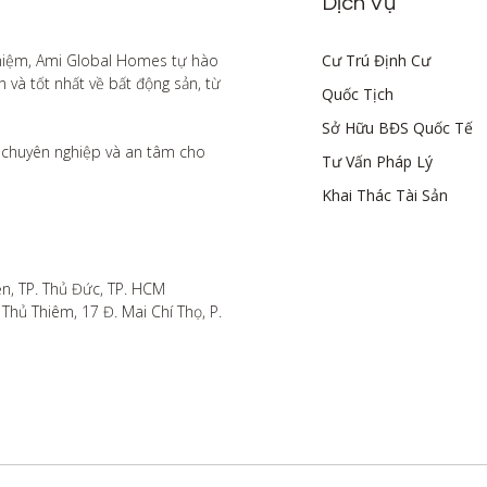
Dịch Vụ
hiệm, Ami Global Homes tự hào 
Cư Trú Định Cư
à tốt nhất về bất động sản, từ 
Quốc Tịch
Sở Hữu BĐS Quốc Tế
chuyên nghiệp và an tâm cho 
Tư Vấn Pháp Lý
Khai Thác Tài Sản
n, TP. Thủ Đức, TP. HCM

hủ Thiêm, 17 Đ. Mai Chí Thọ, P. 