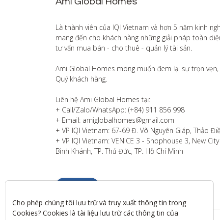
Ami Global Homes
Là thành viên của IQI Vietnam và hơn 5 năm kinh ng
mang đến cho khách hàng những giải pháp toàn diện v
tư vấn mua bán - cho thuê - quản lý tài sản.

Ami Global Homes mong muốn đem lại sự trọn vẹn, 
Quý khách hàng. 

Liên hệ Ami Global Homes tại:

+ Call/Zalo/WhatsApp: (+84) 911 856 998

+ Email: amiglobalhomes@gmail.com

+ VP IQI Vietnam: 67-69 Đ. Võ Nguyên Giáp, Thảo Điề
+ VP IQI Vietnam: VENICE 3 - Shophouse 3, New City T
Bình Khánh, TP. Thủ Đức, TP. Hồ Chí Minh
Liên hệ
Cho phép chúng tôi lưu trữ và truy xuất thông tin trong 
Cookies? Cookies là tài liệu lưu trữ các thông tin của 