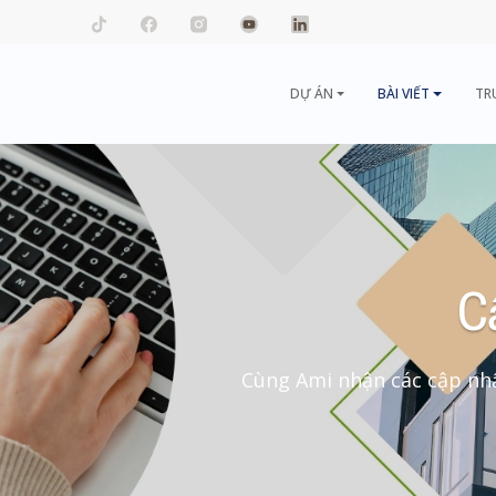
mail.com
DỰ ÁN
BÀI VIẾT
TR
C
Cùng Ami nhận các cập nhậ