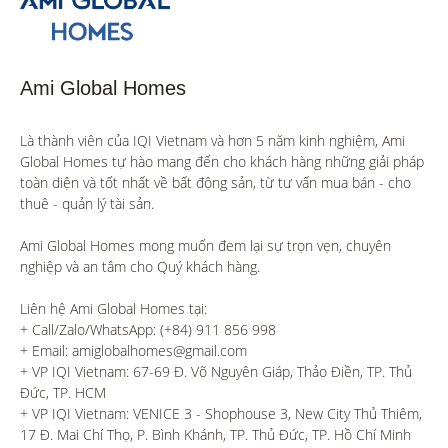
Ami Global Homes
Là thành viên của IQI Vietnam và hơn 5 năm kinh nghiệm, Ami 
Global Homes tự hào mang đến cho khách hàng những giải pháp 
toàn diện và tốt nhất về bất động sản, từ tư vấn mua bán - cho 
thuê - quản lý tài sản.

Ami Global Homes mong muốn đem lại sự trọn vẹn, chuyên 
nghiệp và an tâm cho Quý khách hàng. 

Liên hệ Ami Global Homes tại:

+ Call/Zalo/WhatsApp: (+84) 911 856 998

+ Email: amiglobalhomes@gmail.com

+ VP IQI Vietnam: 67-69 Đ. Võ Nguyên Giáp, Thảo Điền, TP. Thủ 
Đức, TP. HCM

+ VP IQI Vietnam: VENICE 3 - Shophouse 3, New City Thủ Thiêm, 
17 Đ. Mai Chí Thọ, P. Bình Khánh, TP. Thủ Đức, TP. Hồ Chí Minh