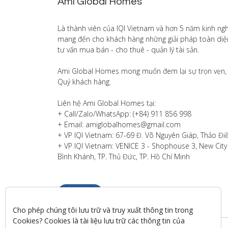
Ami Global Homes
Là thành viên của IQI Vietnam và hơn 5 năm kinh ng
mang đến cho khách hàng những giải pháp toàn diện v
tư vấn mua bán - cho thuê - quản lý tài sản.

Ami Global Homes mong muốn đem lại sự trọn vẹn, 
Quý khách hàng. 

Liên hệ Ami Global Homes tại:

+ Call/Zalo/WhatsApp: (+84) 911 856 998

+ Email: amiglobalhomes@gmail.com

+ VP IQI Vietnam: 67-69 Đ. Võ Nguyên Giáp, Thảo Điề
+ VP IQI Vietnam: VENICE 3 - Shophouse 3, New City T
Bình Khánh, TP. Thủ Đức, TP. Hồ Chí Minh
Liên hệ
Cho phép chúng tôi lưu trữ và truy xuất thông tin trong 
Cookies? Cookies là tài liệu lưu trữ các thông tin của 