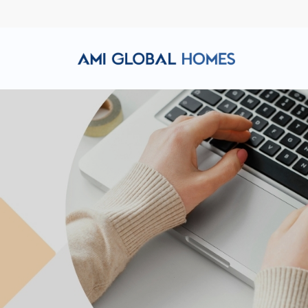
Hotline: (+84) 911 856 998
Email: amiglobalhomes@g