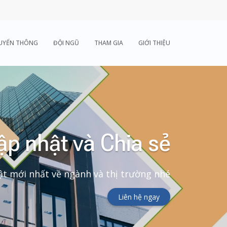
UYỂN THÔNG
ĐỘI NGŨ
THAM GIA
GIỚI THIỆU
ập nhật và Chia sẻ
t mới nhất về ngành và thị trường nhé
Liên hệ ngay