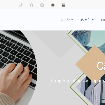
mail.com
DỰ ÁN
BÀI VIẾT
TR
C
Cùng Ami nhận các cập nhậ