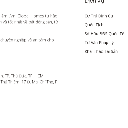
Dịch Vụ
hiệm, Ami Global Homes tự hào 
Cư Trú Định Cư
à tốt nhất về bất động sản, từ 
Quốc Tịch
Sở Hữu BĐS Quốc Tế
chuyên nghiệp và an tâm cho 
Tư Vấn Pháp Lý
Khai Thác Tài Sản
n, TP. Thủ Đức, TP. HCM

hủ Thiêm, 17 Đ. Mai Chí Thọ, P. 