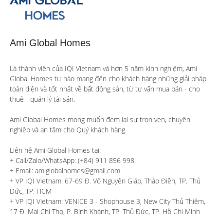
Ami Global Homes
Là thành viên của IQI Vietnam và hơn 5 năm kinh nghiệm, Ami 
Global Homes tự hào mang đến cho khách hàng những giải pháp 
toàn diện và tốt nhất về bất động sản, từ tư vấn mua bán - cho 
thuê - quản lý tài sản.

Ami Global Homes mong muốn đem lại sự trọn vẹn, chuyên 
nghiệp và an tâm cho Quý khách hàng. 

Liên hệ Ami Global Homes tại:

+ Call/Zalo/WhatsApp: (+84) 911 856 998

+ Email: amiglobalhomes@gmail.com

+ VP IQI Vietnam: 67-69 Đ. Võ Nguyên Giáp, Thảo Điền, TP. Thủ 
Đức, TP. HCM

+ VP IQI Vietnam: VENICE 3 - Shophouse 3, New City Thủ Thiêm, 
17 Đ. Mai Chí Thọ, P. Bình Khánh, TP. Thủ Đức, TP. Hồ Chí Minh