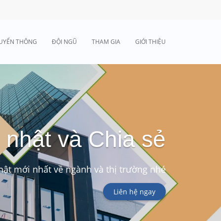
UYỂN THÔNG
ĐỘI NGŨ
THAM GIA
GIỚI THIỆU
 nhật và Chia sẻ
ật mới nhất về ngành và thị trường nhé
Liên hệ ngay