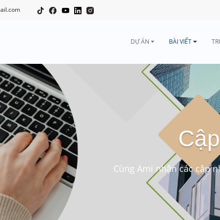
ail.com
DỰ ÁN
BÀI VIẾT
TR
Cập
Cùng Ami nhận các cập nh