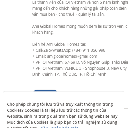
Là thành viên của IQI Vietnam và hơn 5 năm kinh ngh
mang đến cho khách hàng những giải pháp toàn diện và
vấn mua bán - cho thuê - quản lý tài sản.

Ami Global Homes mong muốn đem lại sự trọn vẹn, c
khách hàng. 

Liên hệ Ami Global Homes tại:

+ Call/Zalo/WhatsApp: (+84) 911 856 998

+ Email: amiglobalhomes@gmail.com

+ VP IQI Vietnam: 67-69 Đ. Võ Nguyên Giáp, Thảo Điền
+ VP IQI Vietnam: VENICE 3 - Shophouse 3, New City T
Bình Khánh, TP. Thủ Đức, TP. Hồ Chí Minh
Liên hệ
Cho phép chúng tôi lưu trữ và truy xuất thông tin trong 
Cookies? Cookies là tài liệu lưu trữ các thông tin của 
website, sinh ra trong quá trình bạn sử dụng website này. 
Mục đích của Cookies là giúp bạn có trải nghiệm sử dụng 