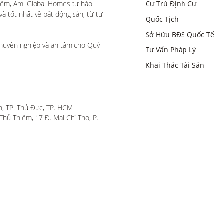
iệm, Ami Global Homes tự hào 
Cư Trú Định Cư
 tốt nhất về bất động sản, từ tư 
Quốc Tịch
Sở Hữu BĐS Quốc Tế
huyên nghiệp và an tâm cho Quý 
Tư Vấn Pháp Lý
Khai Thác Tài Sản
, TP. Thủ Đức, TP. HCM

hủ Thiêm, 17 Đ. Mai Chí Thọ, P. 